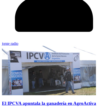
jorge radio
El IPCVA apuntala la ganadería en AgroActiva