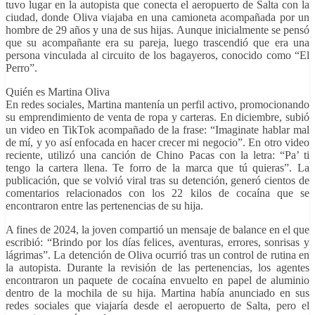
tuvo lugar en la autopista que conecta el aeropuerto de Salta con la
ciudad, donde Oliva viajaba en una camioneta acompañada por un
hombre de 29 años y una de sus hijas. Aunque inicialmente se pensó
que su acompañante era su pareja, luego trascendió que era una
persona vinculada al circuito de los bagayeros, conocido como “El
Perro”.
Quién es Martina Oliva
En redes sociales, Martina mantenía un perfil activo, promocionando
su emprendimiento de venta de ropa y carteras. En diciembre, subió
un video en TikTok acompañado de la frase: “Imaginate hablar mal
de mí, y yo así enfocada en hacer crecer mi negocio”. En otro video
reciente, utilizó una canción de Chino Pacas con la letra: “Pa’ ti
tengo la cartera llena. Te forro de la marca que tú quieras”. La
publicación, que se volvió viral tras su detención, generó cientos de
comentarios relacionados con los 22 kilos de cocaína que se
encontraron entre las pertenencias de su hija.
A fines de 2024, la joven compartió un mensaje de balance en el que
escribió: “Brindo por los días felices, aventuras, errores, sonrisas y
lágrimas”. La detención de Oliva ocurrió tras un control de rutina en
la autopista. Durante la revisión de las pertenencias, los agentes
encontraron un paquete de cocaína envuelto en papel de aluminio
dentro de la mochila de su hija. Martina había anunciado en sus
redes sociales que viajaría desde el aeropuerto de Salta, pero el