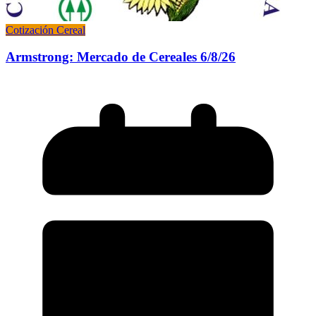
Cotización Cereal
Armstrong: Mercado de Cereales 6/8/26