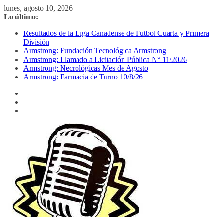
Saltar
lunes, agosto 10, 2026
al
Lo último:
contenido
Resultados de la Liga Cañadense de Futbol Cuarta y Primera
División
Armstrong: Fundación Tecnológica Armstrong
Armstrong: Llamado a Licitación Pública N° 11/2026
Armstrong: Necrológicas Mes de Agosto
Armstrong: Farmacia de Turno 10/8/26