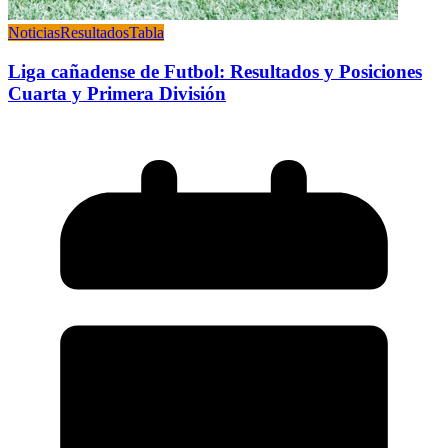
Noticias
Resultados
Tabla
Liga cañadense de Futbol: Resultados y Posiciones
Cuarta y Primera División