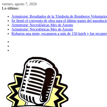
Saltar
viernes, agosto 7, 2026
al
Lo último:
contenido
Armstrong: Resultados de la Tómbola de Bomberos Voluntario
Se firmó el convenio de obra para el último tramo del gasoduct
Armstrong: Necrológicas Mes de Agosto
Armstrong: Necrológicas Mes de Agosto
Robaron una moto, escaparon a más de 150 km/h y fue recuper