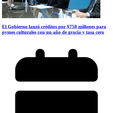
El Gobierno lanzó créditos por $750 millones para
pymes culturales con un año de gracia y tasa cero