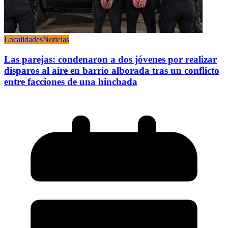
Localidades
Noticias
Las parejas: condenaron a dos jóvenes por realizar
disparos al aire en barrio alborada tras un conflicto
entre facciones de una hinchada