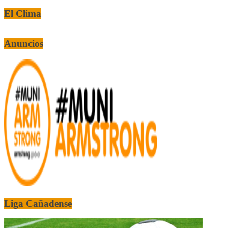
El Clima
Anuncios
Liga Cañadense