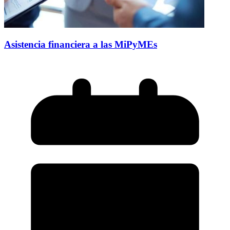
Asistencia financiera a las MiPyMEs