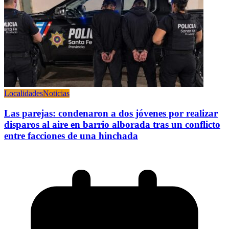
Localidades
Noticias
Las parejas: condenaron a dos jóvenes por realizar
disparos al aire en barrio alborada tras un conflicto
entre facciones de una hinchada