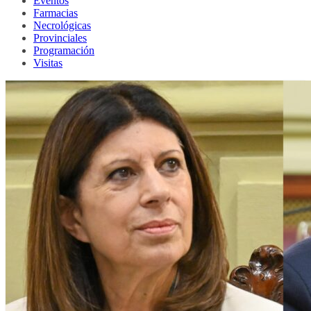
Eventos
Farmacias
Necrológicas
Provinciales
Programación
Visitas