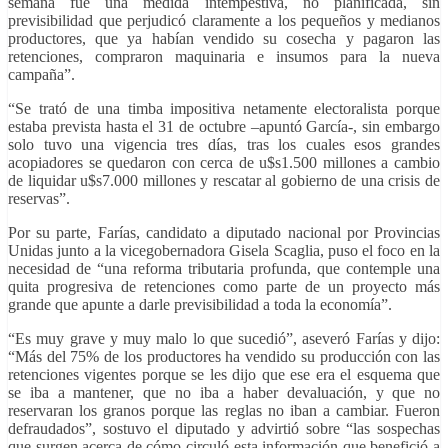
semana fue una medida intempestiva, no planificada, sin
previsibilidad que perjudicó claramente a los pequeños y medianos
productores, que ya habían vendido su cosecha y pagaron las
retenciones, compraron maquinaria e insumos para la nueva
campaña”.
“Se trató de una timba impositiva netamente electoralista porque
estaba prevista hasta el 31 de octubre –apuntó García-, sin embargo
solo tuvo una vigencia tres días, tras los cuales esos grandes
acopiadores se quedaron con cerca de u$s1.500 millones a cambio
de liquidar u$s7.000 millones y rescatar al gobierno de una crisis de
reservas”.
Por su parte, Farías, candidato a diputado nacional por Provincias
Unidas junto a la vicegobernadora Gisela Scaglia, puso el foco en la
necesidad de “una reforma tributaria profunda, que contemple una
quita progresiva de retenciones como parte de un proyecto más
grande que apunte a darle previsibilidad a toda la economía”.
“Es muy grave y muy malo lo que sucedió”, aseveró Farías y dijo:
“Más del 75% de los productores ha vendido su producción con las
retenciones vigentes porque se les dijo que ese era el esquema que
se iba a mantener, que no iba a haber devaluación, y que no
reservaran los granos porque las reglas no iban a cambiar. Fueron
defraudados”, sostuvo el diputado y advirtió sobre “las sospechas
que surgen acerca de cómo circuló esta información que benefició a