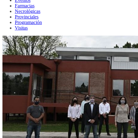
Eventos
Farmacias
Necrológicas
Provinciales
Programación
Visitas