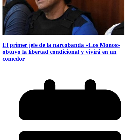
El primer jefe de la narcobanda «Los Monos»
obtuvo la libertad condicional y vivirá en un
comedor