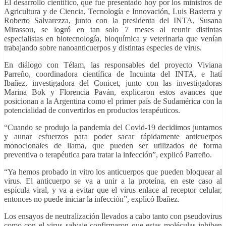
El desarrollo científico, que fue presentado hoy por los ministros de
Agricultura y de Ciencia, Tecnología e Innovación, Luis Basterra y
Roberto Salvarezza, junto con la presidenta del INTA, Susana
Mirassou, se logró en tan solo 7 meses al reunir distintas
especialistas en biotecnología, bioquímica y veterinaria que venían
trabajando sobre nanoanticuerpos y distintas especies de virus.
En diálogo con Télam, las responsables del proyecto Viviana
Parreño, coordinadora científica de Incuinta del INTA, e Itatí
Ibañez, investigadora del Conicet, junto con las investigadoras
Marina Bok y Florencia Paván, explicaron estos avances que
posicionan a la Argentina como el primer país de Sudamérica con la
potencialidad de convertirlos en productos terapéuticos.
“Cuando se produjo la pandemia del Covid-19 decidimos juntarnos
y aunar esfuerzos para poder sacar rápidamente anticuerpos
monoclonales de llama, que pueden ser utilizados de forma
preventiva o terapéutica para tratar la infección”, explicó Parreño.
“Ya hemos probado in vitro los anticuerpos que pueden bloquear al
virus. El anticuerpo se va a unir a la proteína, en este caso al
espícula viral, y va a evitar que el virus enlace al receptor celular,
entonces no puede iniciar la infección”, explicó Ibañez.
Los ensayos de neutralización llevados a cabo tanto con pseudovirus
como con el virus salvaje confirmaron que estas moléculas inhiben