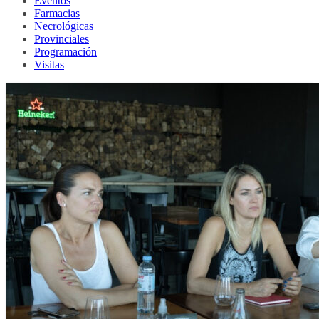
Eventos
Farmacias
Necrológicas
Provinciales
Programación
Visitas