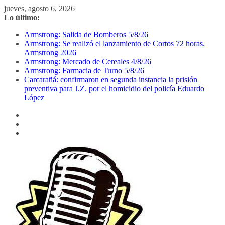
Saltar
jueves, agosto 6, 2026
al
Lo último:
contenido
Armstrong: Salida de Bomberos 5/8/26
Armstrong: Se realizó el lanzamiento de Cortos 72 horas.
Armstrong 2026
Armstrong: Mercado de Cereales 4/8/26
Armstrong: Farmacia de Turno 5/8/26
Carcarañá: confirmaron en segunda instancia la prisión
preventiva para J.Z. por el homicidio del policía Eduardo
López