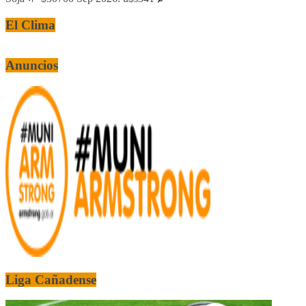
El Clima
Anuncios
Liga Cañadense