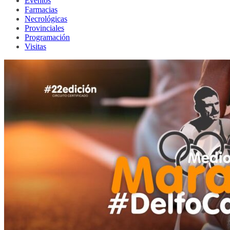
Eventos
Farmacias
Necrológicas
Provinciales
Programación
Visitas