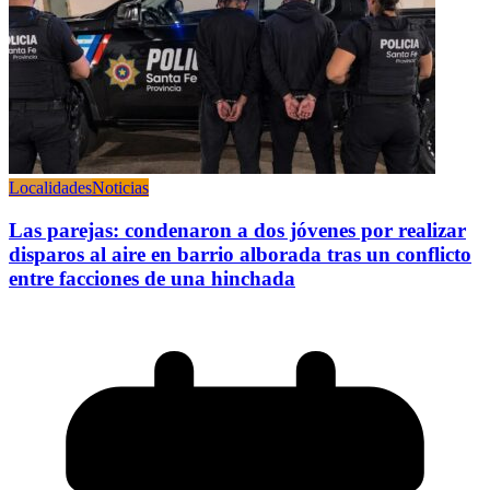
Localidades
Noticias
Las parejas: condenaron a dos jóvenes por realizar
disparos al aire en barrio alborada tras un conflicto
entre facciones de una hinchada