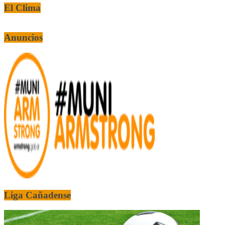
El Clima
Anuncios
Liga Cañadense