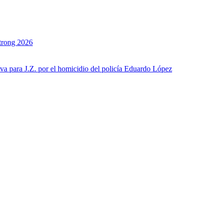
strong 2026
iva para J.Z. por el homicidio del policía Eduardo López